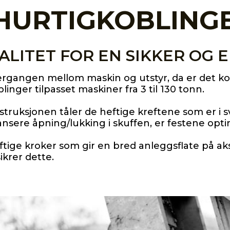
HURTIGKOBLING
LITET FOR EN SIKKER OG 
ergangen mellom maskin og utstyr, da er det ko
blinger tilpasset maskiner fra 3 til 130 tonn.
ruksjonen tåler de heftige kreftene som er i sving
nsere åpning/lukking i skuffen, er festene optim
Kraftige kroker som gir en bred anleggsflate på
ikrer dette.