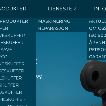
RODUKTER
TJENESTER
INF
 PRODUKTER
MASKINERING
AKTUE
FER
REPARASJON
OM OS
VESKUFFER
ISO 900
TESKUFFER
ÅPENH
LSAVE
PERSO
ECO
GARAN
BLINGER
KESKUFFER
SESKUFFER
t for en sikker og
LSKUFFER
SKUFFER
DSKUFFER
FILSKUFFER