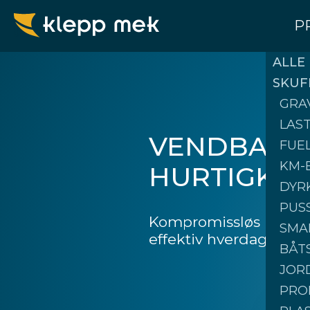
P
ALLE
SKUF
GRA
LAS
VENDBARE
FUE
KM-
HURTIGKO
DYR
PUS
Kompromissløs kvalite
SMA
effektiv hverdag
BÅT
JOR
PRO