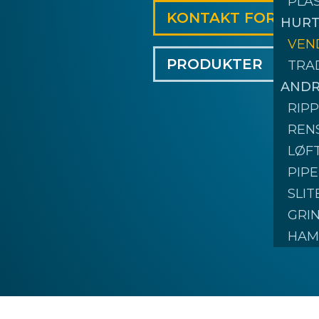
PLA
KONTAKT FORHAN
HURT
VEN
PRODUKTER
TRA
ANDR
RIP
REN
LØF
PIPE
SLI
GRI
HAM