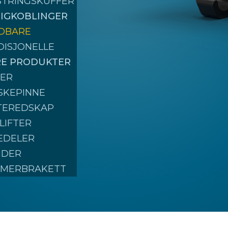
STRINGSKUFFER
DLER
IGKOBLINGER
DBARE
DISJONELLE
E PRODUKTER
PER
SKEPINNE
TEREDSKAP
LIFTER
TEDELER
NDER
MERBRAKETT