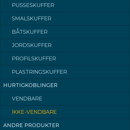
PUSSESKUFFER
SMALSKUFFER
TRADISJONELLE HURTIGKOBLINGER
PRODUKTER
BÅTSKUFFER
Kompromissløs kvalitet for en sikker og effektiv arbeidshverdag
JORDSKUFFER
KONTAKT FORHANDLER
PROFILSKUFFER
PRODUKTER
PLASTRINGSKUFFER
TRADISJONELLE HURTIGKOBLINGE
R
HURTIGKOBLINGER
VENDBARE
IKKE-VENDBARE
Varenummer
Maskinvekt (t)
ANDRE PRODUKTER
KM1
12-27