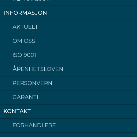
Klepp Mek AS
INFORMASJON
Postadresse: Postboks 140, 4358 Klepp
Besøksadresse: Rognevegen 8, 4352 KLEPPE.
AKTUELT
Sentralbord / Switchboard
tlf: +47 51 78 87 50
Epost: post@kleppmek.no
OM OSS
ISO 9001
Made in Norway
ÅPENHETSLOVEN
PERSONVERN
©2023 Klepp Mek AS All rights reserved
Hardox® is a trademark of the SSAB group of companies.
GARANTI
KONTAKT
FORHANDLERE