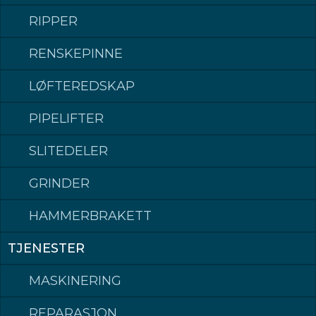
KM2
20-30
RIPPER
KM2HD
30-40
KM3
RENSKEPINNE
35-50
KM3HD
50-70
LØFTEREDSKAP
KM4
70-100
KM5
90-130
PIPELIFTER
SLITEDELER
GRINDER
HAMMERBRAKETT
TJENESTER
MASKINERING
REPARASJON