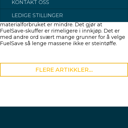
KONTAKT OSS
Produksjonstiden på FuelSave-skuffer er den
LEDIGE STILLINGER
samme som for tradisjonelle skuffer, men
materialforbruket er mindre. Det gjør at
FuelSave-skuffer er rimeligere i innkjøp. Det er
med andre ord svært mange grunner for å velge
FuelSave så lenge massene ikke er steintøffe.
FLERE ARTIKKLER...