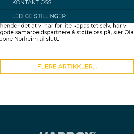
KONTAKT OSS
med reparasjon av utstyr, alt fra kappmaskiner,
gravemaskinstikker og dumpere, til å sette inn
LEDIGE STILLINGER
nye foringer i utstyr som får slark i alle ledd. Og
hender det at vi har for lite kapasitet selv, har vi
gode samarbeidspartnere å støtte oss på, sier Ola
Jone Norheim til slutt.
FLERE ARTIKKLER...